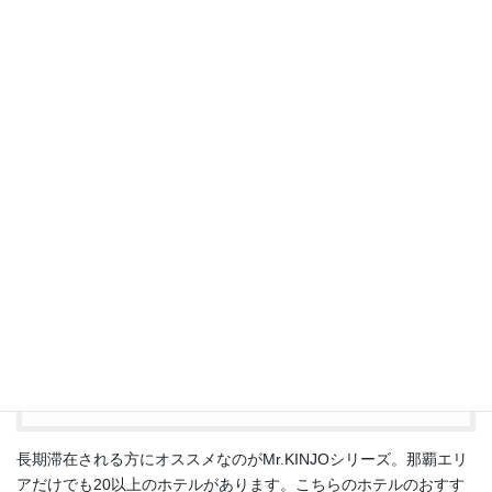
https://mrkinjo.jp/hotel/mrkinjoasahibashi/
長期滞在される方にオススメなのがMr.KINJOシリーズ。那覇エリ
アだけでも20以上のホテルがあります。こちらのホテルのおすす