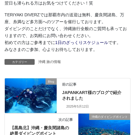
翌日も潜られる方はお気をつけてください！笑
TERIYAKI DIVERZでは那覇市内の送迎は無料、慶良間諸島、万
座、糸満など多方面へのツアーを催行しております。
ダイビングのことだけでなく、沖縄旅行全般のご質問も承ってお
りますので、お気軽にお問い合わせください。
初めての方はご参考までに
1日のざっくりスケジュール
です。
みなさまのご参加、心よりお待ちしております。
沖縄 旅の情報
カテゴリー
Blog
前の記事
JAPANKART様のブログで紹介
されました
2025年5月12日
沖縄のダイビングポイント
次の記事
【黒島北】沖縄・慶良間諸島の
絶景ダイビングポイント