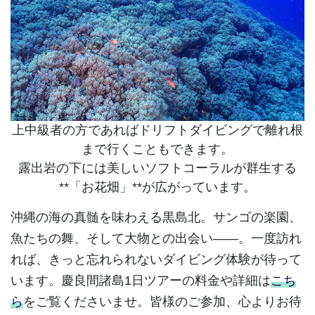
上中級者の方であればドリフトダイビングで離れ根
まで行くこともできます。
露出岩の下には美しいソフトコーラルが群生する
**「お花畑」**が広がっています。
沖縄の海の真髄を味わえる黒島北。サンゴの楽園、
魚たちの舞、そして大物との出会い――。一度訪れ
れば、きっと忘れられないダイビング体験が待って
います。
慶良間諸島1日ツアーの料金や詳細は
こち
ら
をご覧くださいませ。皆様のご参加、心よりお待