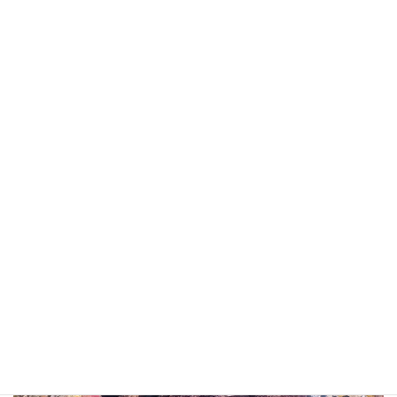
水路の沖を泳ぐネムリブカ。岩棚の下で眠っている
こともあります。