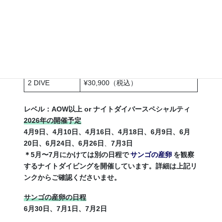
の明かりが遠ざかるにつれて期待感が高まり、水中に入
るとライトに照らされた世界だけが浮かび上がります。
日中は岩陰に隠れていた生物が活動を始め、夜ならでは
の出会いが次々と訪れます。 ボートでのエントリーな
ので、暗がりのビーチで起こりがちな転倒や怪我のリス
クを避けられるのも大きな魅力です。
2 DIVE
¥30,900（税込）
レベル：AOW以上 or ナイトダイバースペシャルティ
2026年の開催予定
4月9日、4月10日、4月16日、4月18日、6月9日、6月
20日、6月24日、6月26日
、
7月3日
＊5月〜7月にかけては別の日程で
サンゴの産卵
を観察
するナイトダイビングを開催しています。詳細は上記リ
ンクからご確認くださいませ。
サンゴの産卵の日程
6月30日、7月1日、7月2日